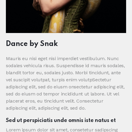
Dance by Snak
Mauris eu nisi eget nisi imperdiet vestibulum. Nunc
sodales vehicula risus. Suspendisse id mauris sodales,
blandit tortor eu, sodales justo. Morbi tincidunt, ante
vel suscipit volutpat, turpis enim volutpSectetur
adipiscing elit, sed do eiusm onsectetur adipiscing elit,
sed do eiusm od tempor incididunt ut labore. Ut vel
placerat eros, eu tincidunt velit. Consectetur
adipiscing elit, adipiscing elit, sed do.
Sed ut perspiciatis unde omnis iste natus et
Lorem ipsum dolor sit amet, consetetur sadipscing