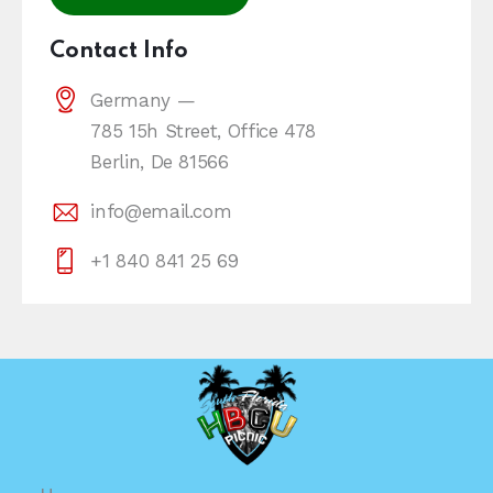
Contact Info
Germany —
785 15h Street, Office 478
Berlin, De 81566
info@email.com
+1 840 841 25 69