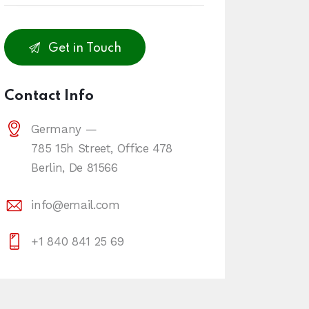
Contact Info
Germany —
785 15h Street, Office 478
Berlin, De 81566
info@email.com
+1 840 841 25 69