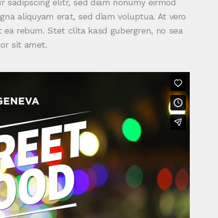
r sadipscing elitr, sed diam nonumy eirmod
gna aliquyam erat, sed diam voluptua. At vero
 ea rebum. Stet clita kasd gubergren, no sea
r sit amet.