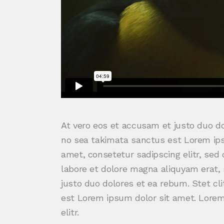
At vero eos et accusam et justo duo do
no sea takimata sanctus est Lorem ips
amet, consetetur sadipscing elitr, se
labore et dolore magna aliquyam erat,
justo duo dolores et ea rebum. Stet cl
est Lorem ipsum dolor sit amet. Lorem
elitr.