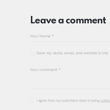
Leave a comment
Save my name, email, and website in this
I agree that my submitted data is being
colle