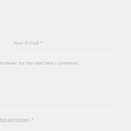
 browser for the next time I comment.
cted and stored
.
*