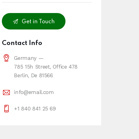
Contact Info
Germany —
785 15h Street, Office 478
Berlin, De 81566
info@email.com
+1 840 841 25 69