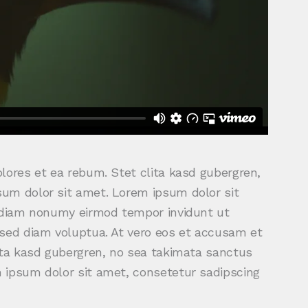
lores et ea rebum. Stet clita kasd gubergren,
um dolor sit amet. Lorem ipsum dolor sit
d diam nonumy eirmod tempor invidunt ut
 sed diam voluptua. At vero eos et accusam et
ita kasd gubergren, no sea takimata sanctus
 ipsum dolor sit amet, consetetur sadipscing